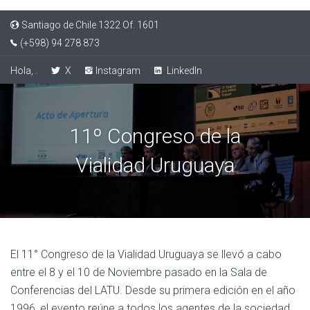
Santiago de Chile 1322 Of. 1601
(+598) 94 278 873
Hola, .
X
Instagram
LinkedIn
11º Congreso de la
Vialidad Uruguaya
El 11° Congreso de la Vialidad Uruguaya se llevó a cabo
entre el 8 y el 10 de Noviembre pasado en la Sala de
Conferencias del LATU.
Desde su primera edición en el año
1996, el evento reúne a todos los agentes de la sociedad