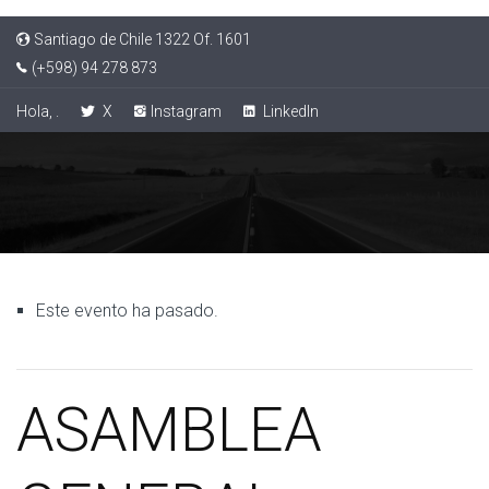
Santiago de Chile 1322 Of. 1601
(+598) 94 278 873
Hola, .
X
Instagram
LinkedIn
Este evento ha pasado.
ASAMBLEA